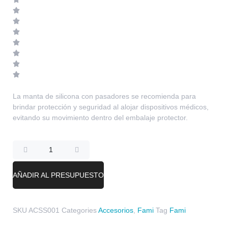
La manta de silicona con pasadores se recomienda para
brindar protección y seguridad al alojar dispositivos médicos,
evitando su movimiento dentro del embalaje protector.
AÑADIR AL PRESUPUESTO
SKU
ACSS001
Categories
Accesorios
,
Fami
Tag
Fami