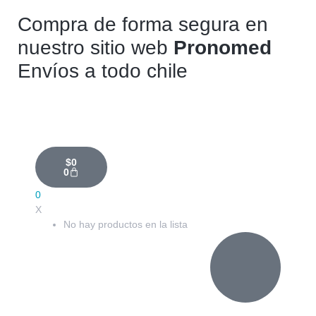
Compra de forma segura en
nuestro sitio web
Pronomed
Envíos a todo chile
$
0
0
0
X
No hay productos en la lista