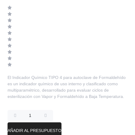
El Indicador Químico TIPO 4 para autoclave de Formaldehído
es un indicador químico de uso interno y clasificado como
multiparamétrico, desarrollado para evaluar ciclos de
esterilización con Vapor y Formaldehído a Baja Temperatura.
AÑADIR AL PRESUPUESTO