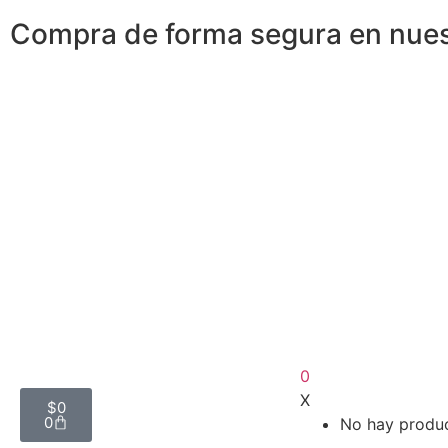
Compra de forma segura en nues
0
X
$
0
0
No hay product