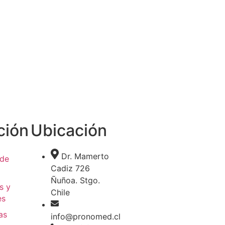
ción
Ubicación
Dr. Mamerto
 de
Cadiz 726
Ñuñoa. Stgo.
s y
Chile
es
as
info@pronomed.cl