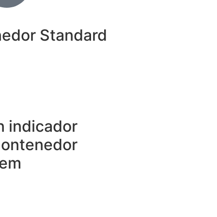
enedor Standard
n indicador
 Contenedor
tem