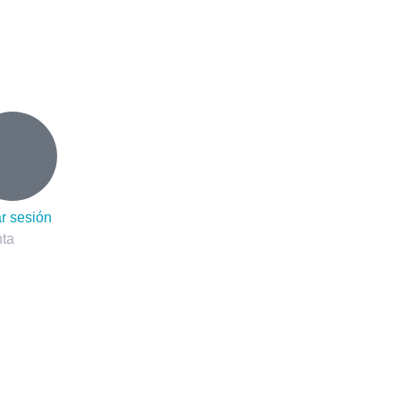
o
ar sesión
ta