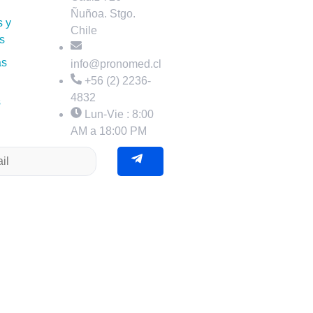
Ñuñoa. Stgo.
s y
Chile
s
as
info@pronomed.cl
+56 (2) 2236-
4832
s
Lun-Vie : 8:00
AM a 18:00 PM