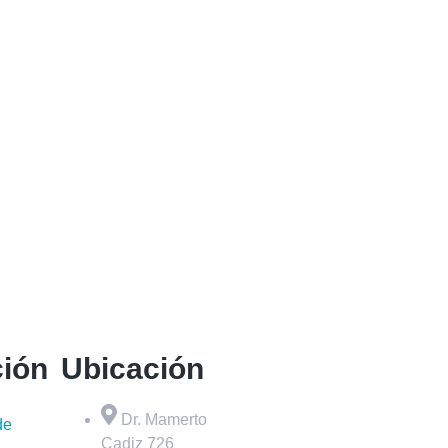
ción
Ubicación
Dr. Mamerto
de
Cadiz 726