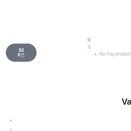
0
X
$
0
No hay producto
0
Va