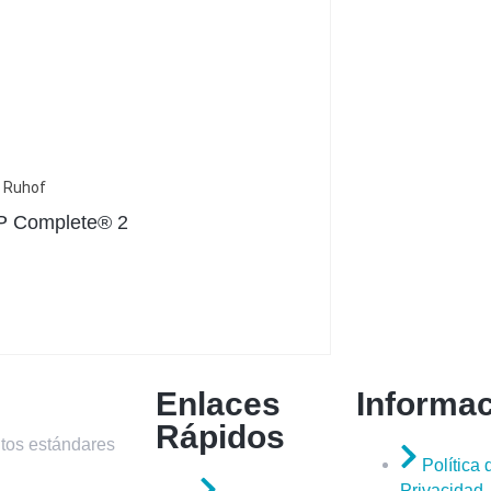
Ruhof
P Complete® 2
Enlaces
Informa
Rápidos
tos estándares
Política 
Privacidad