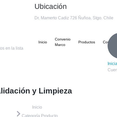
Ubicación
Dr. Mamerto Cadiz 726 Ñuñoa. Stgo. Chile
Convenio
Inicio
Productos
Contact
Marco
s en la lista
Inici
Cuen
lidación y Limpieza
Inicio
Categoría Producto