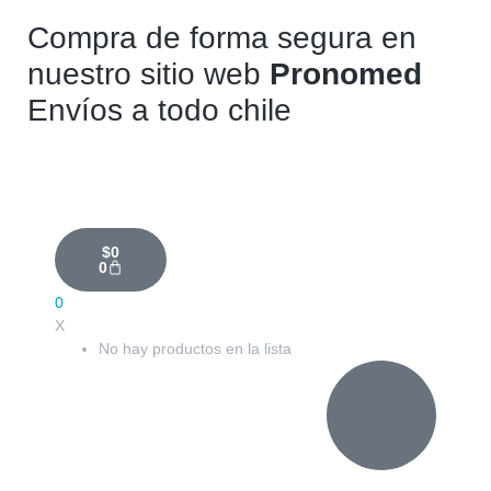
Compra de forma segura en
nuestro sitio web
Pronomed
Envíos a todo chile
$
0
0
0
X
No hay productos en la lista