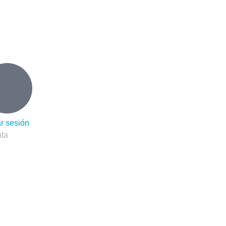
o
ar sesión
ta