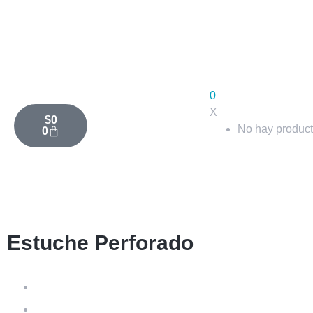
0
X
$
0
No hay producto
0
Estuche Perforado