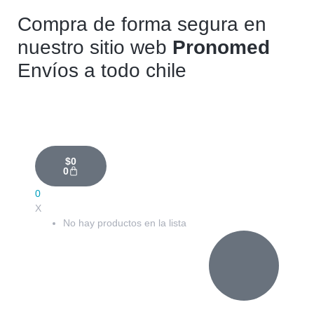
Compra de forma segura en
nuestro sitio web
Pronomed
Envíos a todo chile
$
0
0
0
X
No hay productos en la lista