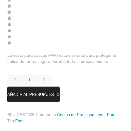
La cesta para ópticas FAMI está diseñada para proteger la
óptica de forma segura durante todo el procesamiento.
AÑADIR AL PRESUPUESTO
SKU
CEST005
Categories
Cestos de Procesamiento
,
Fami
Tag
Fami