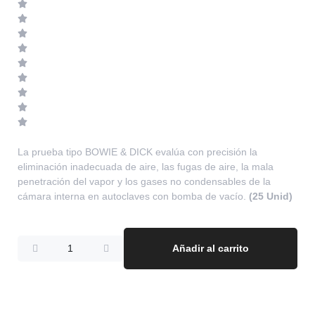
La prueba tipo BOWIE & DICK evalúa con precisión la
eliminación inadecuada de aire, las fugas de aire, la mala
penetración del vapor y los gases no condensables de la
cámara interna en autoclaves con bomba de vacío.
(25 Unid)
Añadir al carrito