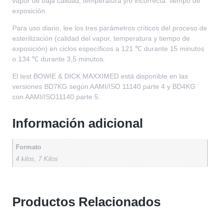
vapor de baja calidad, temperatura y/o incorrecta. tiempo de
exposición.
Para uso diario, lee los tres parámetros críticos del proceso de
esterilización (calidad del vapor, temperatura y tiempo de
exposición) en ciclos específicos a 121 ℃ durante 15 minutos
o 134 ℃ durante 3,5 minutos.
El test BOWIE & DICK MAXXIMED está disponible en las
versiones BD7KG según AAMI/ISO 11140 parte 4 y BD4KG
con AAMI/ISO11140 parte 5.
Información adicional
Formato
4 kilos, 7 Kilos
Productos Relacionados